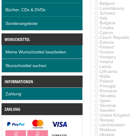
Belgium
Luxembourg
Bücher, CDs & DVDs
Schweiz
Italy
Bulgaria
Sonderangebote
Croatia
Cyprus
Czech Republic
WUNSCHZETTEL
Estonia
Finland
Meine Wunschzettel bearbeiten
Greece
Hungary
Ireland
Wunschzettel suchen
Latvia
Lithuania
Malta
INFORMATIONEN
Poland
Portugal
Romania
Zahlung
Slovakia
Spain
Slovenia
ZAHLUNG
Sweden
United Kingdom
Norway
Liechtenstein
Moldova
Ukraine