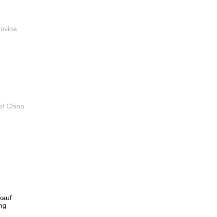
govina
of China
:
kauf
ng