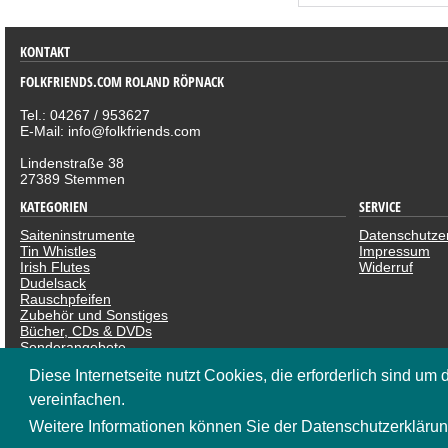
KONTAKT
FOLKFRIENDS.COM ROLAND RÖPNACK
Tel.: 04267 / 953627
E-Mail: info@folkfriends.com
Lindenstraße 38
27389 Stemmen
KATEGORIEN
SERVICE
Saiteninstrumente
Datenschutze
Tin Whistles
Impressum
Irish Flutes
Widerruf
Dudelsack
Rauschpfeifen
Zubehör und Sonstiges
Bücher, CDs & DVDs
Sonderangebote
SOCIAL NETWOR
Diese Internetseite nutzt Cookies, die erforderlich sind um 
vereinfachen.
Weitere Informationen können Sie der Datenschutzerklär
* Alle Preise inkl. MwSt. zzgl. Versandkosten | ©
CosmoShop GmbH