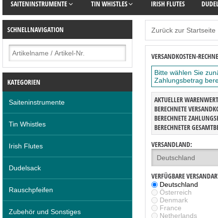
SAITENINSTRUMENTE
TIN WHISTLES
IRISH FLUTES
DUDE
SCHNELLNAVIGATION
Zurück zur Startseite
VERSANDKOSTEN-RECHN
Bitte wählen Sie zu
Zahlungsbetrag bere
KATEGORIEN
AKTUELLER WARENWERT
Saiteninstrumente
BERECHNETE VERSANDK
BERECHNETE ZAHLUNGS
Tin Whistles
BERECHNETER GESAMTB
VERSANDLAND:
Irish Flutes
Dudelsack
VERFÜGBARE VERSANDAR
Deutschland
Rauschpfeifen
Österreich
Denmark
France
Zubehör und Sonstiges
Netherlands