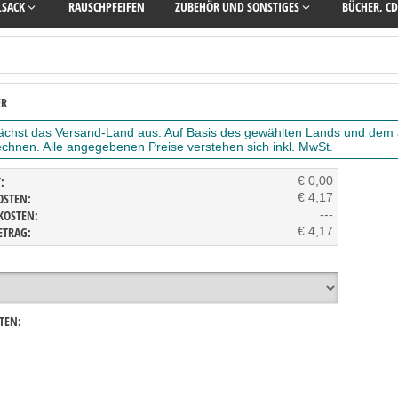
LSACK
RAUSCHPFEIFEN
ZUBEHÖR UND SONSTIGES
BÜCHER, CD
ER
nächst das Versand-Land aus. Auf Basis des gewählten Lands und dem
chnen. Alle angegebenen Preise verstehen sich inkl. MwSt.
:
€ 0,00
OSTEN:
€ 4,17
KOSTEN:
---
ETRAG:
€ 4,17
TEN: