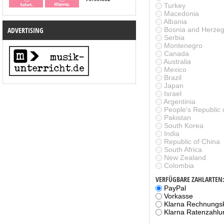
Turkey
Macedonia
Albania
ADVERTISING
Bosnia and Herze
Serbia
Montenegro
Canada
Australia
Mexico
Brazil
Japan
Israel
Argentinia
People's Republic 
Pakistan
South Korea
India
Republic of China
South Africa
New Zealand
Colombia
VERFÜGBARE ZAHLARTEN
PayPal
Vorkasse
Klarna Rechnungs
Klarna Ratenzahlu