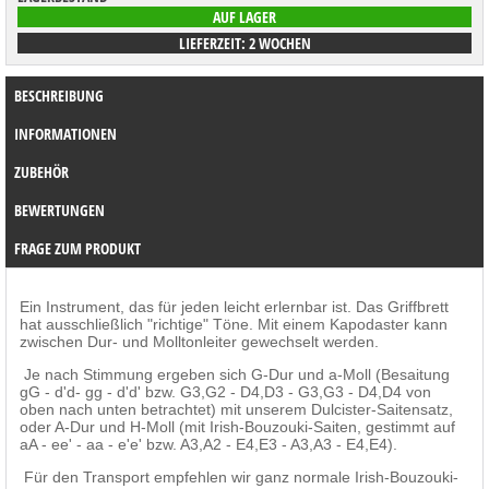
AUF LAGER
LIEFERZEIT: 2 WOCHEN
BESCHREIBUNG
INFORMATIONEN
ZUBEHÖR
BEWERTUNGEN
FRAGE ZUM PRODUKT
Ein Instrument, das für jeden leicht erlernbar ist. Das Griffbrett
hat ausschließlich "richtige" Töne. Mit einem Kapodaster kann
zwischen Dur- und Molltonleiter gewechselt werden.
Je nach Stimmung ergeben sich G-Dur und a-Moll (Besaitung
gG - d'd- gg - d'd' bzw. G3,G2 - D4,D3 - G3,G3 - D4,D4 von
oben nach unten betrachtet) mit unserem Dulcister-Saitensatz,
oder A-Dur und H-Moll (mit Irish-Bouzouki-Saiten, gestimmt auf
aA - ee' - aa - e'e' bzw. A3,A2 - E4,E3 - A3,A3 - E4,E4).
Für den Transport empfehlen wir ganz normale Irish-Bouzouki-