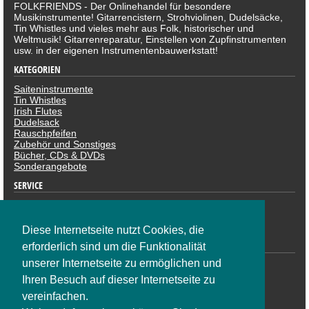
FOLKFRIENDS - Der Onlinehandel für besondere
Musikinstrumente! Gitarrencistern, Strohviolinen, Dudelsäcke,
Tin Whistles und vieles mehr aus Folk, historischer und
Weltmusik! Gitarrenreparatur, Einstellen von Zupfinstrumenten
usw. in der eigenen Instrumentenbauwerkstatt!
KATEGORIEN
Saiteninstrumente
Tin Whistles
Irish Flutes
Dudelsack
Rauschpfeifen
Zubehör und Sonstiges
Bücher, CDs & DVDs
Sonderangebote
SERVICE
Datenschutzerklärung
Impressum
Widerruf
Diese Internetseite nutzt Cookies, die
ZAHLUNGSARTEN
erforderlich sind um die Funktionalität
unserer Internetseite zu ermöglichen und
Ihren Besuch auf dieser Internetseite zu
vereinfachen.