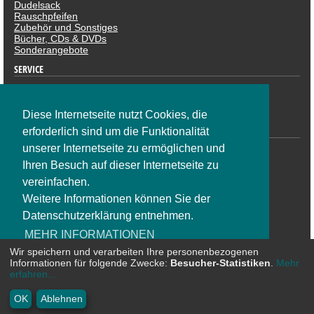
Dudelsack
Rauschpfeifen
Zubehör und Sonstiges
Bücher, CDs & DVDs
Sonderangebote
SERVICE
Datenschutzerklärung
Impressum
Widerruf
Diese Internetseite nutzt Cookies, die
ZAHLUNGSARTEN
erforderlich sind um die Funktionalität
unserer Internetseite zu ermöglichen und
Ihren Besuch auf dieser Internetseite zu
vereinfachen.
Weitere Informationen können Sie der
Datenschutzerklärung entnehmen.
SOCIAL NETWORK
MEHR INFORMATIONEN
Wir speichern und verarbeiten Ihre personenbezogenen
Informationen für folgende Zwecke:
Besucher-Statistiken
.
Mehr
OK
erfahren...
* Alle Preise inkl. MwSt. zzgl. Versandkosten | ©
CosmoShop
OK
Ablehnen
GmbH