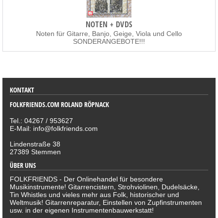
NOTEN + DVDS
Noten für Gitarre, Banjo, Geige, Viola und Cello
SONDERANGEBOTE!!!
SORTIMENT
KONTAKT
FOLKFRIENDS.COM ROLAND RÖPNACK
Tel.: 04267 / 953627
E-Mail: info@folkfriends.com
Lindenstraße 38
27389 Stemmen
ÜBER UNS
FOLKFRIENDS - Der Onlinehandel für besondere
Musikinstrumente! Gitarrencistern, Strohviolinen, Dudelsäcke,
Tin Whistles und vieles mehr aus Folk, historischer und
Weltmusik! Gitarrenreparatur, Einstellen von Zupfinstrumenten
usw. in der eigenen Instrumentenbauwerkstatt!