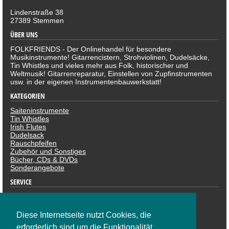
Lindenstraße 38
27389 Stemmen
ÜBER UNS
FOLKFRIENDS - Der Onlinehandel für besondere
Musikinstrumente! Gitarrencistern, Strohviolinen, Dudelsäcke,
Tin Whistles und vieles mehr aus Folk, historischer und
Weltmusik! Gitarrenreparatur, Einstellen von Zupfinstrumenten
usw. in der eigenen Instrumentenbauwerkstatt!
KATEGORIEN
Saiteninstrumente
Tin Whistles
Irish Flutes
Dudelsack
Rauschpfeifen
Zubehör und Sonstiges
Bücher, CDs & DVDs
Sonderangebote
SERVICE
Datenschutzerklärung
Impressum
Widerruf
Diese Internetseite nutzt Cookies, die
ZAHLUNGSARTEN
erforderlich sind um die Funktionalität