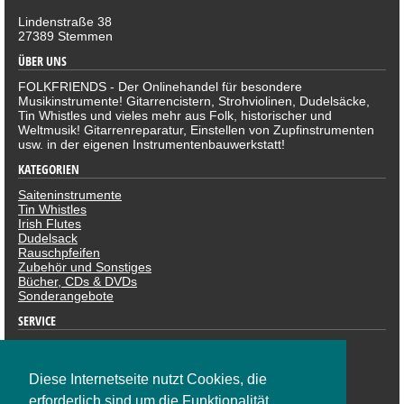
Lindenstraße 38
27389 Stemmen
ÜBER UNS
FOLKFRIENDS - Der Onlinehandel für besondere
Musikinstrumente! Gitarrencistern, Strohviolinen, Dudelsäcke,
Tin Whistles und vieles mehr aus Folk, historischer und
Weltmusik! Gitarrenreparatur, Einstellen von Zupfinstrumenten
usw. in der eigenen Instrumentenbauwerkstatt!
KATEGORIEN
Saiteninstrumente
Tin Whistles
Irish Flutes
Dudelsack
Rauschpfeifen
Zubehör und Sonstiges
Bücher, CDs & DVDs
Sonderangebote
SERVICE
Datenschutzerklärung
Impressum
Widerruf
Diese Internetseite nutzt Cookies, die
ZAHLUNGSARTEN
erforderlich sind um die Funktionalität