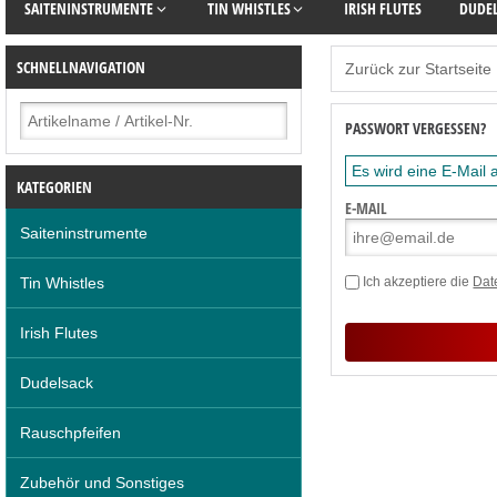
SAITENINSTRUMENTE
TIN WHISTLES
IRISH FLUTES
DUDE
SCHNELLNAVIGATION
Zurück zur Startseite
PASSWORT VERGESSEN?
Es wird eine E-Mail
KATEGORIEN
E-MAIL
Saiteninstrumente
Tin Whistles
Ich akzeptiere die
Dat
Irish Flutes
Dudelsack
Rauschpfeifen
Zubehör und Sonstiges