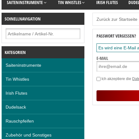
SAITENINSTRUMENTE
TIN WHISTLES
IRISH FLUTES
DUDE
SCHNELLNAVIGATION
Zurück zur Startseite
PASSWORT VERGESSEN?
Es wird eine E-Mail
KATEGORIEN
E-MAIL
Saiteninstrumente
Tin Whistles
Ich akzeptiere die
Dat
Irish Flutes
Dudelsack
Rauschpfeifen
Zubehör und Sonstiges