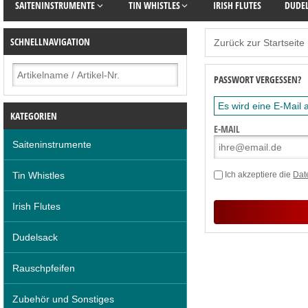
SAITENINSTRUMENTE
TIN WHISTLES
IRISH FLUTES
DUDE
SCHNELLNAVIGATION
Zurück zur Startseite
PASSWORT VERGESSEN?
Es wird eine E-Mail
KATEGORIEN
E-MAIL
Saiteninstrumente
Tin Whistles
Ich akzeptiere die
Dat
Irish Flutes
Dudelsack
Rauschpfeifen
Zubehör und Sonstiges