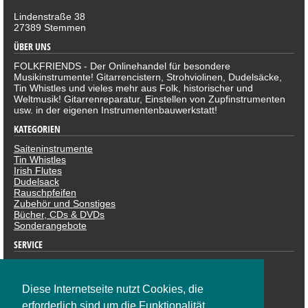
Lindenstraße 38
27389 Stemmen
ÜBER UNS
FOLKFRIENDS - Der Onlinehandel für besondere
Musikinstrumente! Gitarrencistern, Strohviolinen, Dudelsäcke,
Tin Whistles und vieles mehr aus Folk, historischer und
Weltmusik! Gitarrenreparatur, Einstellen von Zupfinstrumenten
usw. in der eigenen Instrumentenbauwerkstatt!
KATEGORIEN
Saiteninstrumente
Tin Whistles
Irish Flutes
Dudelsack
Rauschpfeifen
Zubehör und Sonstiges
Bücher, CDs & DVDs
Sonderangebote
SERVICE
Datenschutzerklärung
Impressum
Widerruf
Diese Internetseite nutzt Cookies, die
ZAHLUNGSARTEN
erforderlich sind um die Funktionalität