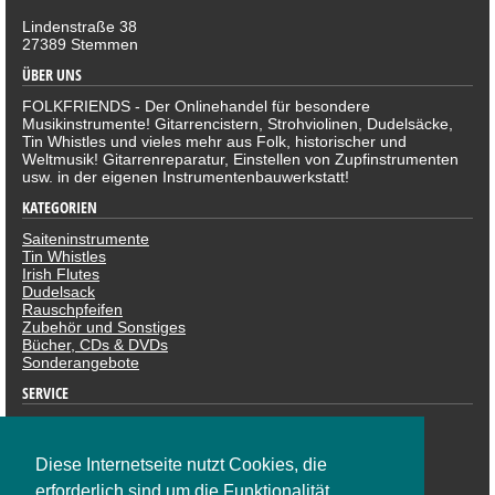
Lindenstraße 38
27389 Stemmen
ÜBER UNS
FOLKFRIENDS - Der Onlinehandel für besondere
Musikinstrumente! Gitarrencistern, Strohviolinen, Dudelsäcke,
Tin Whistles und vieles mehr aus Folk, historischer und
Weltmusik! Gitarrenreparatur, Einstellen von Zupfinstrumenten
usw. in der eigenen Instrumentenbauwerkstatt!
KATEGORIEN
Saiteninstrumente
Tin Whistles
Irish Flutes
Dudelsack
Rauschpfeifen
Zubehör und Sonstiges
Bücher, CDs & DVDs
Sonderangebote
SERVICE
Datenschutzerklärung
Impressum
Widerruf
Diese Internetseite nutzt Cookies, die
ZAHLUNGSARTEN
erforderlich sind um die Funktionalität