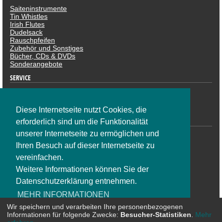
Saiteninstrumente
Tin Whistles
Irish Flutes
Dudelsack
Rauschpfeifen
Zubehör und Sonstiges
Bücher, CDs & DVDs
Sonderangebote
SERVICE
Datenschutzerklärung
Impressum
Widerruf
Diese Internetseite nutzt Cookies, die
ZAHLUNGSARTEN
erforderlich sind um die Funktionalität
unserer Internetseite zu ermöglichen und
Ihren Besuch auf dieser Internetseite zu
vereinfachen.
Weitere Informationen können Sie der
Datenschutzerklärung entnehmen.
SOCIAL NETWORK
MEHR INFORMATIONEN
Wir speichern und verarbeiten Ihre personenbezogenen
Informationen für folgende Zwecke:
Besucher-Statistiken
.
Mehr
OK