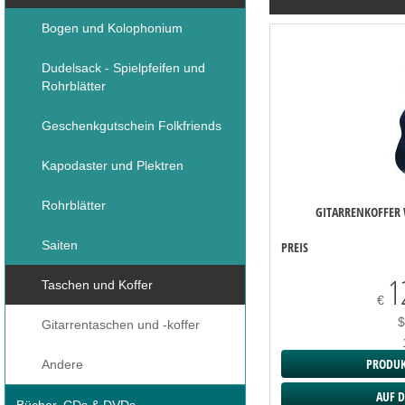
Bogen und Kolophonium
Dudelsack - Spielpfeifen und
Rohrblätter
Geschenkgutschein Folkfriends
Kapodaster und Plektren
Rohrblätter
GITARRENKOFFER
Saiten
PREIS
1
Taschen und Koffer
€
$
Gitarrentaschen und -koffer
PRODUK
Andere
AUF D
Bücher, CDs & DVDs