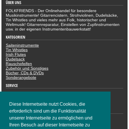
ÜBER UNS
FOLKFRIENDS - Der Onlinehandel für besondere
Musikinstrumente! Gitarrencistern, Strohviolinen, Dudelsäcke,
Tin Whistles und vieles mehr aus Folk, historischer und
Weltmusik! Gitarrenreparatur, Einstellen von Zupfinstrumenten
usw. in der eigenen Instrumentenbauwerkstatt!
KATEGORIEN
Saiteninstrumente
Tin Whistles
Irish Flutes
Dudelsack
Rauschpfeifen
Zubehör und Sonstiges
Bücher, CDs & DVDs
Sonderangebote
SERVICE
Datenschutzerklärung
Impressum
Widerruf
Diese Internetseite nutzt Cookies, die
ZAHLUNGSARTEN
erforderlich sind um die Funktionalität
unserer Internetseite zu ermöglichen und
Ihren Besuch auf dieser Internetseite zu