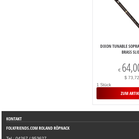
DIXON TUNABLE SOPRA
BRASS SLI
64,0
€
$ 73,7
1 Stück
ZUM ARTIK
KONTAKT
FOLKFRIENDS.COM ROLAND RÖPNACK
Tel.: 04267 / 953627