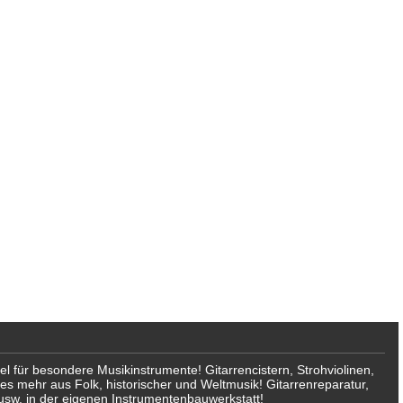
für besondere Musikinstrumente! Gitarrencistern, Strohviolinen,
les mehr aus Folk, historischer und Weltmusik! Gitarrenreparatur,
usw. in der eigenen Instrumentenbauwerkstatt!