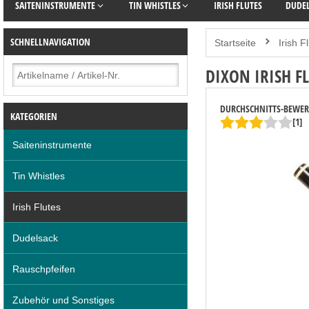
SAITENINSTRUMENTE
TIN WHISTLES
IRISH FLUTES
DUDE
SCHNELLNAVIGATION
Startseite
Irish F
DIXON IRISH F
DURCHSCHNITTS-BEWE
KATEGORIEN
[1]
Saiteninstrumente
Tin Whistles
Irish Flutes
Dudelsack
Rauschpfeifen
Zubehör und Sonstiges