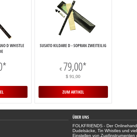
NO D WHISTLE
SUSATO KILDARE D - SOPRAN ZWEITEILIG
DE
0
*
79,00
*
€
2
$ 91,00
EL
ZUM ARTIKEL
ÜBER UNS
FOLKFRIENDS - Der Onlinehandel 
Dudelsäcke, Tin Whistles und vie
Einstellen von Zupfinstrumenten 