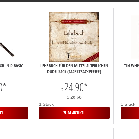
R IN D BASIC -
LEHRBUCH FÜR DEN MITTELALTERLICHEN
TIN WHIS
H
DUDELSACK (MARKTSACKPFEIFE)
0
*
24,90
*
€
1
$ 28,68
1 Stück
1 Stück
EL
ZUM ARTIKEL