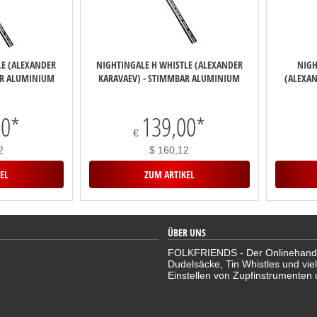
LE (ALEXANDER
NIGHTINGALE H WHISTLE (ALEXANDER
NIGH
AR ALUMINIUM
KARAVAEV) - STIMMBAR ALUMINIUM
(ALEXAN
00
*
139,00
*
€
2
$ 160,12
EL
ZUM ARTIKEL
ÜBER UNS
FOLKFRIENDS - Der Onlinehandel 
Dudelsäcke, Tin Whistles und vie
Einstellen von Zupfinstrumenten 