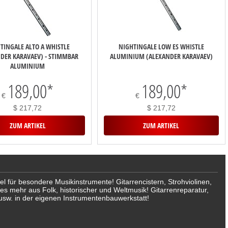
TINGALE ALTO A WHISTLE
NIGHTINGALE LOW ES WHISTLE
DER KARAVAEV) - STIMMBAR
ALUMINIUM (ALEXANDER KARAVAEV)
ALUMINIUM
189,00
*
189,00
*
€
€
$ 217,72
$ 217,72
ZUM ARTIKEL
ZUM ARTIKEL
für besondere Musikinstrumente! Gitarrencistern, Strohviolinen,
les mehr aus Folk, historischer und Weltmusik! Gitarrenreparatur,
usw. in der eigenen Instrumentenbauwerkstatt!