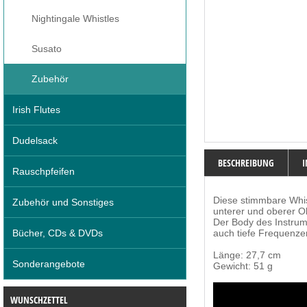
Nightingale Whistles
Susato
Zubehör
Irish Flutes
Dudelsack
BESCHREIBUNG
Rauschpfeifen
Diese stimmbare Whis
Zubehör und Sonstiges
unterer und oberer O
Der Body des Instrume
Bücher, CDs & DVDs
auch tiefe Frequenzen
Länge: 27,7 cm
Sonderangebote
Gewicht: 51 g
WUNSCHZETTEL