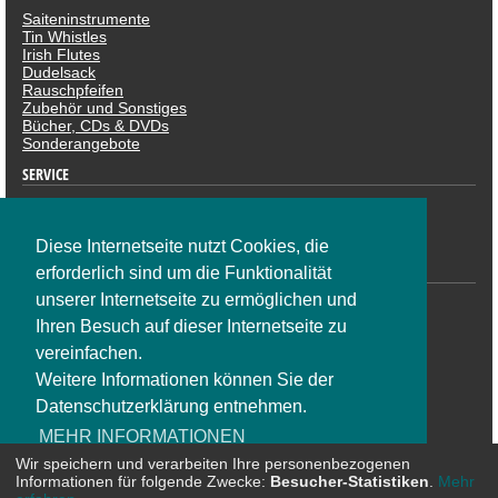
Saiteninstrumente
Tin Whistles
Irish Flutes
Dudelsack
Rauschpfeifen
Zubehör und Sonstiges
Bücher, CDs & DVDs
Sonderangebote
SERVICE
Datenschutzerklärung
Impressum
Widerruf
Diese Internetseite nutzt Cookies, die
ZAHLUNGSARTEN
erforderlich sind um die Funktionalität
unserer Internetseite zu ermöglichen und
Ihren Besuch auf dieser Internetseite zu
vereinfachen.
Weitere Informationen können Sie der
Datenschutzerklärung entnehmen.
SOCIAL NETWORK
MEHR INFORMATIONEN
Wir speichern und verarbeiten Ihre personenbezogenen
Informationen für folgende Zwecke:
Besucher-Statistiken
.
Mehr
OK