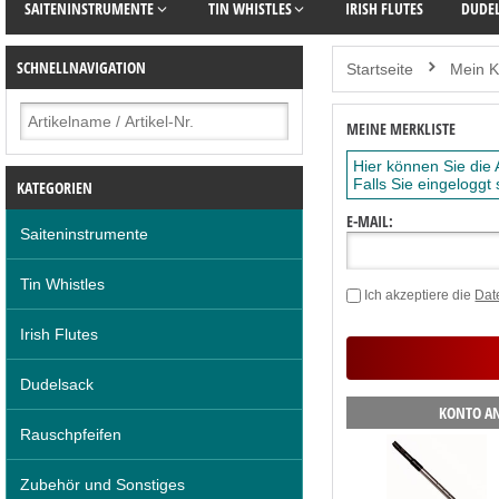
SAITENINSTRUMENTE
TIN WHISTLES
IRISH FLUTES
DUDE
SCHNELLNAVIGATION
Startseite
Mein K
MEINE MERKLISTE
Hier können Sie die 
Falls Sie eingeloggt
KATEGORIEN
E-MAIL:
Saiteninstrumente
Tin Whistles
Ich akzeptiere die
Dat
Irish Flutes
Dudelsack
KONTO A
Rauschpfeifen
Zubehör und Sonstiges